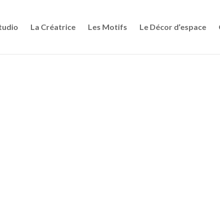
tudio
La Créatrice
Les Motifs
Le Décor d’espace