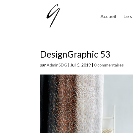
Accueil
Le s
DesignGraphic 53
par
AdminSDG
|
Juil 5, 2019
|
0 commentaires